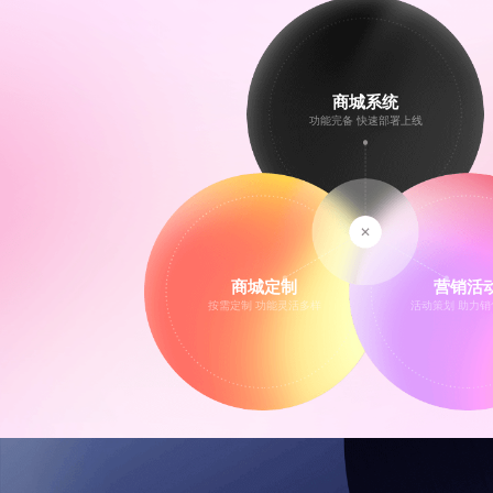
商城系统
功能完备 快速部署上线
商城定制
营销活
按需定制 功能灵活多样
活动策划 助力销