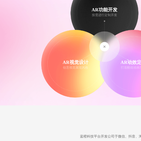
AR功能开发
按需进行定制开发
AR视觉设计
AR动效
创意视觉展现风格
打造酷炫动画
蓝橙科技
平台开发公司
于微信、抖音、