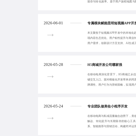
留存与转化效率。基于用户旅程地图与
动-记忆-转化四
2026-06-01
专属模块赋能昆明短视频APP开
本文聚焦于短视频APP开发中的本地化
现内容生态优化、用户粘性提升与商业
用户需求，创新设计方言支持、AI生成
全民创作与
2026-05-28
H5商城开发公司哪家强
在移动电商深化背景下，H5商城已从
键交互入口。面对模板化开发带来的同
牌调性、用户行为与营销策略，实现用
数据驱动的全流
2026-05-24
专业团队做美妆小程序开发
在移动电商与私域流量融合趋势下，美
触达、转化提升与长期留存的核心工具
系、智能推荐与营销活动，构建闭环运
用户转型。