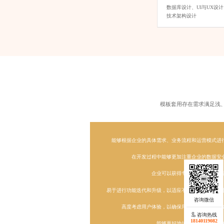
数据库设计、
UI与UX设计
技术架构设计
模板套用存在需求满足浅
能够根据企业的具体需求、业务流程和运营模式进
在开发过程中能够更加注重企业的数据安
企业可以获得专业的技术支持和
易于进行功能迭代和升级，以适应不断变化的市场需
高度考虑用户体验，以确保用户能够轻松、便
咨询热线
咨询热线
18140119082
18140119082
能够更好地体现企业的品牌形