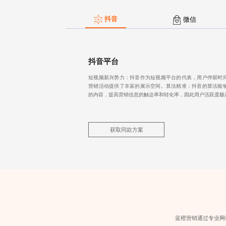
抖音
微信
抖音平台
短视频新兴势力：抖音作为短视频平台的代表，用户停留时
营销活动提供了丰富的展示空间。算法精准：抖音的算法能
的内容，提高营销信息的触达率和转化率，因此用户活跃度极
获取同款方案
蓝橙营销通过
专业网