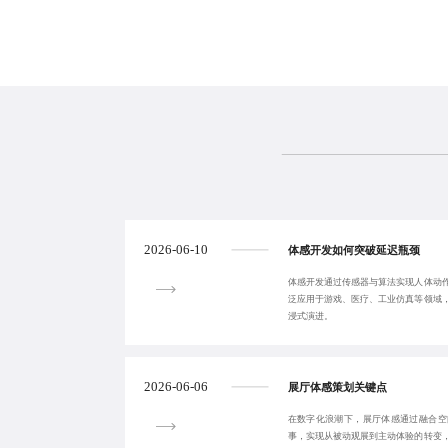
2026-06-10
体感开发如何突破延迟瓶颈
体感开发通过传感器与算法实现人体动
泛应用于游戏、医疗、工业仿真等领域
浸式演进。
2026-06-06
展厅体感策划关键点
在数字化浪潮下，展厅体感通过融合空
事，实现从被动观展到主动体验的转变