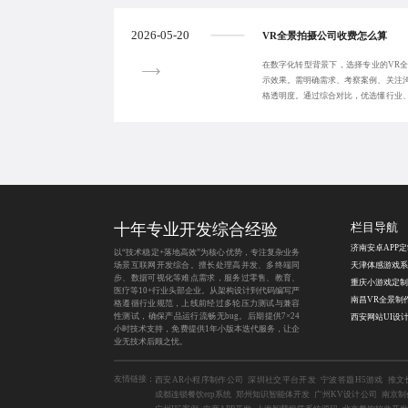
2026-05-20
VR全景拍摄公司收费怎么算
在数字化转型背景下，选择专业的VR
示效果。需明确需求、考察案例、关注
格透明度。通过综合对比，优选懂行业
助力企业实现高
十年专业开发综合经验
栏目导航
济南安卓APP
以“技术稳定+落地高效”为核心优势，专注复杂业务
场景互联网开发综合。擅长处理高并发、多终端同
步、数据可视化等难点需求，服务过零售、教育、
医疗等10+行业头部企业。从架构设计到代码编写严
南昌VR全景制
格遵循行业规范，上线前经过多轮压力测试与兼容
性测试，确保产品运行流畅无bug。后期提供7×24
西安网站UI设
小时技术支持，免费提供1年小版本迭代服务，让企
业无技术后顾之忧。
友情链接：
西安AR小程序制作公司
深圳社交平台开发
宁波答题H5游戏
推文
成都连锁餐饮erp系统
郑州知识智能体开发
广州KV设计公司
南京制